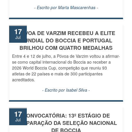
- Escrito por
Marta Mascarenhas
-
17
PÓVOA DE VARZIM RECEBEU A ELITE
Jul
MUNDIAL DO BOCCIA E PORTUGAL
BRILHOU COM QUATRO MEDALHAS
Entre 4 e 12 de julho, a Póvoa de Varzim voltou a afirmar-
se como capital internacional do Boccia ao receber a
2026 World Boccia Cup, competição que reuniu 93
atletas de 22 países e mais de 300 participantes
acreditados.
- Escrito por
Isabel Silva
-
17
CONVOCATÓRIA: 13º ESTÁGIO DE
Jul
PREPARAÇÃO DA SELEÇÃO NACIONAL
DE BOCCIA