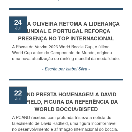
24
CARLA OLIVEIRA RETOMA A LIDERANÇA
Jul
MUNDIAL E PORTUGAL REFORÇA
PRESENÇA NO TOP INTERNACIONAL
A Póvoa de Varzim 2026 World Boccia Cup, o último
World Cup antes do Campeonato do Mundo, originou
uma nova atualização do ranking mundial da modalidade.
- Escrito por
Isabel Silva
-
22
PCAND PRESTA HOMENAGEM A DAVID
Jul
HADFIELD, FIGURA DA REFERÊNCIA DA
WORLD BOCCIA/BISFED
A PCAND recebeu com profunda tristeza a notícia do
falecimento de David Hadfield, uma figura incontornável
no desenvolvimento e afirmação internacional do boccia.