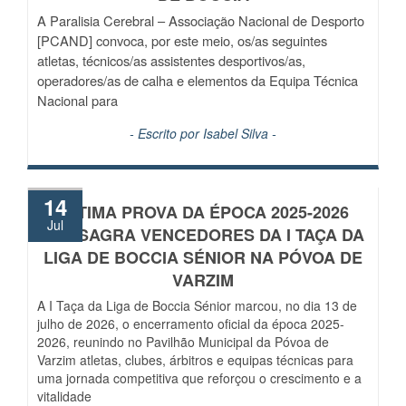
A Paralisia Cerebral – Associação Nacional de Desporto
[PCAND] convoca, por este meio, os/as seguintes
atletas, técnicos/as assistentes desportivos/as,
operadores/as de calha e elementos da Equipa Técnica
Nacional para
- Escrito por
Isabel Silva
-
14
ÚLTIMA PROVA DA ÉPOCA 2025-2026
Jul
CONSAGRA VENCEDORES DA I TAÇA DA
LIGA DE BOCCIA SÉNIOR NA PÓVOA DE
VARZIM
A I Taça da Liga de Boccia Sénior marcou, no dia 13 de
julho de 2026, o encerramento oficial da época 2025-
2026, reunindo no Pavilhão Municipal da Póvoa de
Varzim atletas, clubes, árbitros e equipas técnicas para
uma jornada competitiva que reforçou o crescimento e a
vitalidade