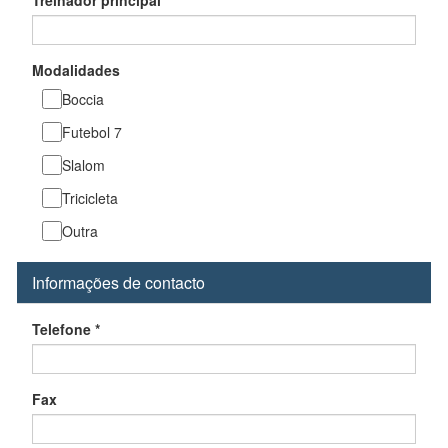
Treinador principal
*
Modalidades
Boccia
Futebol 7
Slalom
Tricicleta
Outra
Informações de contacto
Telefone
*
Fax