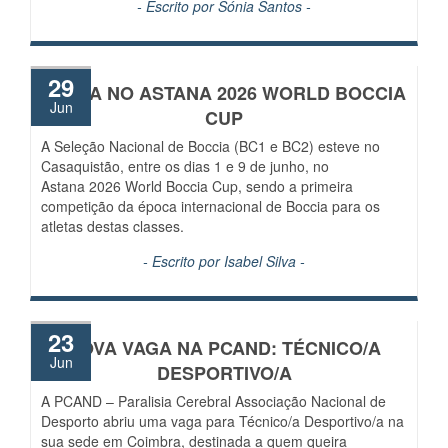
- Escrito por
Sónia Santos
-
29
PRATA NO ASTANA 2026 WORLD BOCCIA
Jun
CUP
A Seleção Nacional de Boccia (BC1 e BC2) esteve no
Casaquistão, entre os dias 1 e 9 de junho, no
Astana 2026 World Boccia Cup, sendo a primeira
competição da época internacional de Boccia para os
atletas destas classes.
- Escrito por
Isabel Silva
-
23
NOVA VAGA NA PCAND: TÉCNICO/A
Jun
DESPORTIVO/A
A PCAND – Paralisia Cerebral Associação Nacional de
Desporto abriu uma vaga para Técnico/a Desportivo/a na
sua sede em Coimbra, destinada a quem queira