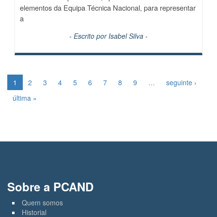
elementos da Equipa Técnica Nacional, para representar
a
- Escrito por
Isabel Silva
-
1
2
3
4
5
6
7
8
9
…
seguinte ›
última »
Sobre a PCAND
Quem somos
Historial