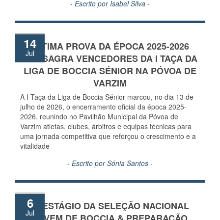
- Escrito por
Isabel Silva
-
14
ÚLTIMA PROVA DA ÉPOCA 2025-2026
Jul
CONSAGRA VENCEDORES DA I TAÇA DA
LIGA DE BOCCIA SÉNIOR NA PÓVOA DE
VARZIM
A I Taça da Liga de Boccia Sénior marcou, no dia 13 de
julho de 2026, o encerramento oficial da época 2025-
2026, reunindo no Pavilhão Municipal da Póvoa de
Varzim atletas, clubes, árbitros e equipas técnicas para
uma jornada competitiva que reforçou o crescimento e a
vitalidade
- Escrito por
Sónia Santos
-
6
4º ESTÁGIO DA SELEÇÃO NACIONAL
Jul
JOVEM DE BOCCIA & PREPARAÇÃO