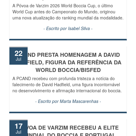
A Póvoa de Varzim 2026 World Boccia Cup, o último
World Cup antes do Campeonato do Mundo, originou
uma nova atualização do ranking mundial da modalidade.
- Escrito por
Isabel Silva
-
22
PCAND PRESTA HOMENAGEM A DAVID
Jul
HADFIELD, FIGURA DA REFERÊNCIA DA
WORLD BOCCIA/BISFED
A PCAND recebeu com profunda tristeza a notícia do
falecimento de David Hadfield, uma figura incontornável
no desenvolvimento e afirmação internacional do boccia.
- Escrito por
Marta Mascarenhas
-
17
PÓVOA DE VARZIM RECEBEU A ELITE
Jul
MUNDIAL DO BOCCIA E PORTUGAL