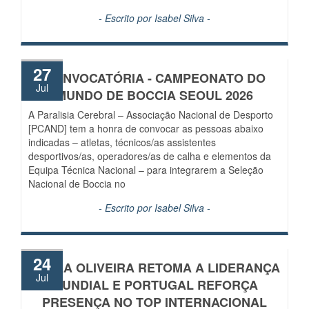
- Escrito por
Isabel Silva
-
27
CONVOCATÓRIA - CAMPEONATO DO
Jul
MUNDO DE BOCCIA SEOUL 2026
A Paralisia Cerebral – Associação Nacional de Desporto
[PCAND] tem a honra de convocar as pessoas abaixo
indicadas – atletas, técnicos/as assistentes
desportivos/as, operadores/as de calha e elementos da
Equipa Técnica Nacional – para integrarem a Seleção
Nacional de Boccia no
- Escrito por
Isabel Silva
-
24
CARLA OLIVEIRA RETOMA A LIDERANÇA
Jul
MUNDIAL E PORTUGAL REFORÇA
PRESENÇA NO TOP INTERNACIONAL