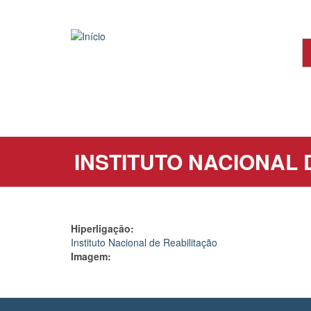
Passar
para
o
conteúdo
principal
INSTITUTO NACIONAL 
Hiperligação:
Instituto Nacional de Reabilitação
Imagem: