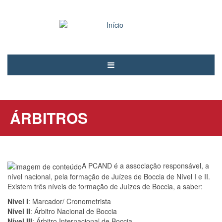
Passar
para
o
conteúdo
principal
Notícias
PCAND
ÁRBITROS
Associados
Modalidades
Árbitros
A PCAND é a associação responsável, a
nível nacional, pela formação de Juízes de Boccia de Nível I e II.
Voluntariado
Existem três níveis de formação de Juízes de Boccia, a saber:
Contactos
Nível I
: Marcador/ Cronometrista
Nível II
: Árbitro Nacional de Boccia
Entrar
Nível III
: Árbitro Internacional de Boccia