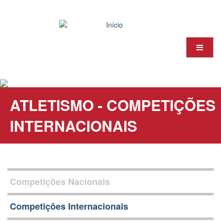
Passar
para
o
conteúdo
principal
ATLETISMO - COMPETIÇÕES
INTERNACIONAIS
Competições Nacionais
Competições Internacionais