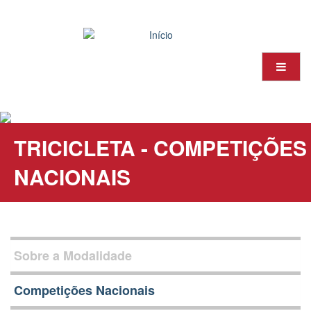
Passar
para
o
conteúdo
principal
TRICICLETA - COMPETIÇÕES
NACIONAIS
Sobre a Modalidade
Competições Nacionais