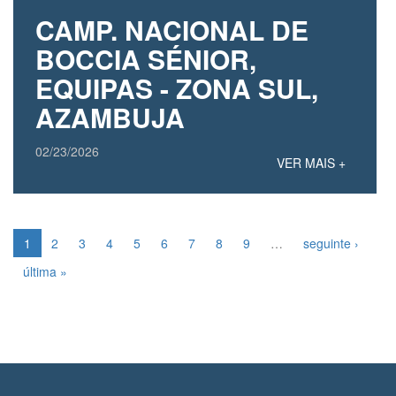
CAMP. NACIONAL DE
BOCCIA SÉNIOR,
EQUIPAS - ZONA SUL,
AZAMBUJA
02/23/2026
VER MAIS +
1
2
3
4
5
6
7
8
9
…
seguinte ›
última »