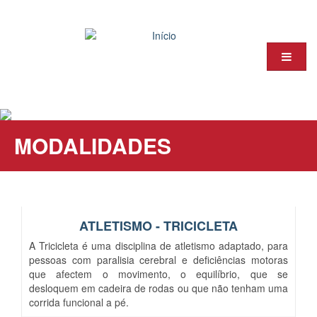
Passar
para
o
conteúdo
principal
Notícia
PCAND
MODALIDADES
Associ
Modali
Árbitro
ATLETISMO - TRICICLETA
Volunta
A Tricicleta é uma disciplina de atletismo adaptado, para
Contact
pessoas com paralisia cerebral e deficiências motoras
que afectem o movimento, o equilíbrio, que se
Entrar
desloquem em cadeira de rodas ou que não tenham uma
corrida funcional a pé.