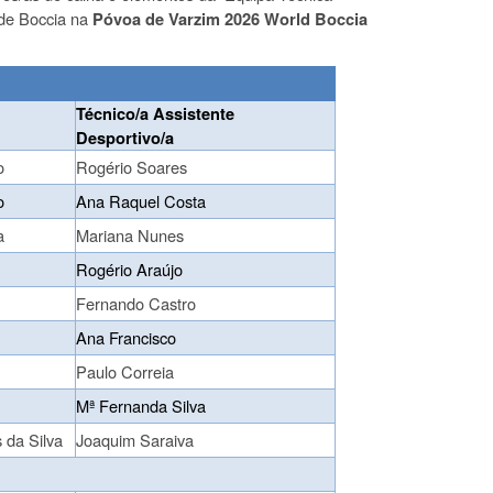
 de Boccia na
Póvoa de Varzim 2026 World Boccia
Técnico/a Assistente
Desportivo/a
o
Rogério Soares
o
Ana Raquel Costa
a
Mariana Nunes
Rogério Araújo
Fernando Castro
Ana Francisco
Paulo Correia
Mª Fernanda Silva
 da Silva
Joaquim Saraiva