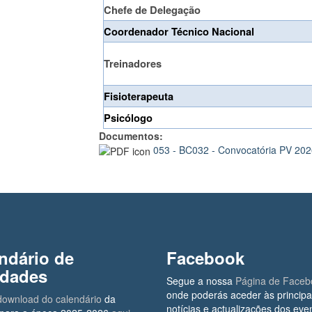
Chefe de Delegação
Coordenador Técnico Nacional
Treinadores
Fisioterapeuta
Psicólogo
Documentos:
053 - BC032 - Convocatória PV 202
ndário de
Facebook
idades
Segue a nossa
Página de Faceb
onde poderás aceder às principa
download do calendário
da
notícias e actualizações dos eve