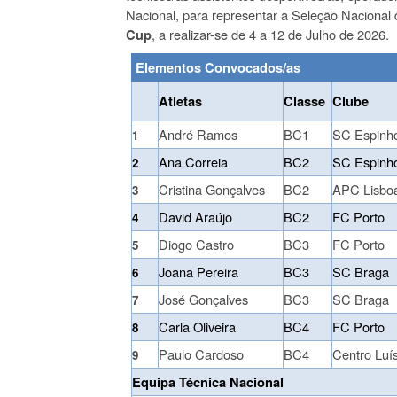
Nacional, para representar a Seleção Nacional
, a realizar-se de 4 a 12 de Julho de 2026.
Cup
Elementos Convocados/as
Atletas
Classe
Clube
André Ramos
BC1
SC Espinh
1
Ana Correia
BC2
SC Espinh
2
Cristina Gonçalves
BC2
APC Lisbo
3
David Araújo
BC2
FC Porto
4
Diogo Castro
BC3
FC Porto
5
Joana Pereira
BC3
SC Braga
6
José Gonçalves
BC3
SC Braga
7
Carla Oliveira
BC4
FC Porto
8
Paulo Cardoso
BC4
Centro Luís
9
Equipa Técnica Nacional