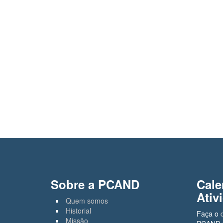
Sobre a PCAND
Cale
Ativ
Quem somos
Historial
Faça o
Missão