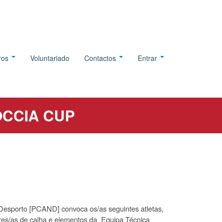
tros
Voluntariado
Contactos
Entrar
OCCIA CUP
 Desporto [PCAND] convoca os/as seguintes atletas,
ores/as de calha e elementos da Equipa Técnica