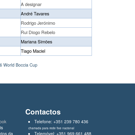
A designar
André Tavares
Rodrigo Jerónimo
Rui Diogo Rebelo
Mariana Simões
Tiago Maciel
6 World Boccia Cup
Contactos
ook
Telefone: +351 239 780 436
is
chamada para rede fixe nacional
ntos da
Telemóvel: +351 969 661 488