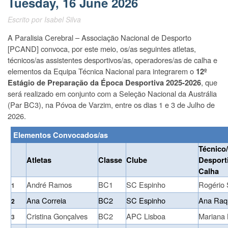
Tuesday, 16 June 2026
Escrito por
Isabel Silva
A Paralisia Cerebral – Associação Nacional de Desporto
[PCAND] convoca, por este meio, os/as seguintes atletas,
técnicos/as assistentes desportivos/as, operadores/as de calha e
elementos da Equipa Técnica Nacional para integrarem o
12º
, que
Estágio de Preparação da Época Desportiva 2025-2026
será realizado em conjunto com a Seleção Nacional da Austrália
(Par BC3), na Póvoa de Varzim, entre os dias 1 e 3 de Julho de
2026.
Elementos Convocados/as
Técnico/
Atletas
Classe
Clube
Desporti
Calha
André Ramos
BC1
SC Espinho
Rogério 
1
Ana Correia
BC2
SC Espinho
Ana Raq
2
Cristina Gonçalves
BC2
APC Lisboa
Mariana
3