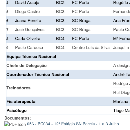
David Araújo
BC2
FC Porto
Rogério 
4
Diogo Castro
BC3
FC Porto
Fernand
5
Joana Pereira
BC3
SC Braga
Ana Fran
6
José Gonçalves
BC3
SC Braga
Paulo Co
7
Carla Oliveira
BC4
FC Porto
Mª Ferna
8
Paulo Cardoso
BC4
Centro Luís da Silva
Joaquim 
9
Equipa Técnica Nacional
A design
Chefe de Delegação
André Ta
Coordenador Técnico Nacional
Rodrigo 
Treinadores
Rui Diog
Mariana
Fisioterapeuta
Tiago Ma
Psicólogo
Documentos:
056 - BC034 - 12º Estágio SN Boccia - 1 a 3 Julho