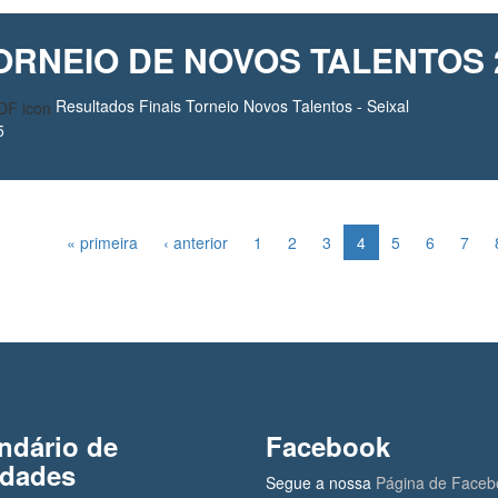
ORNEIO DE NOVOS TALENTOS 2
Resultados Finais Torneio Novos Talentos - Seixal
5
« primeira
‹ anterior
1
2
3
4
5
6
7
ndário de
Facebook
idades
Segue a nossa
Página de Faceb