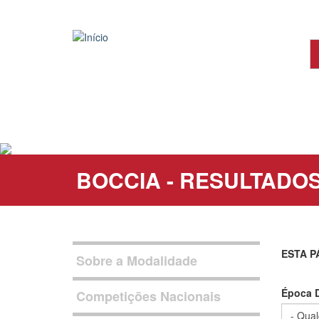
Passar
para
o
conteúdo
principal
BOCCIA - RESULTADO
ESTA P
Sobre a Modalidade
Época D
Competições Nacionais