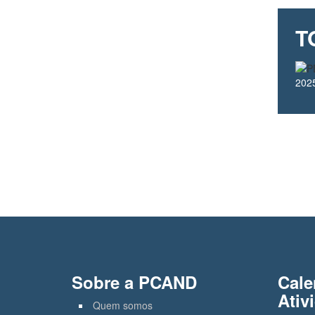
T
202
Sobre a PCAND
Cale
Ativ
Quem somos