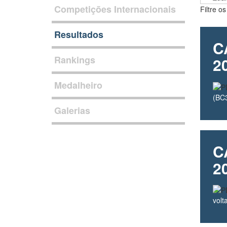
Competições Internacionais
Filtre o
Resultados
C
Rankings
2
Medalheiro
(BC3
Galerias
C
2
volt