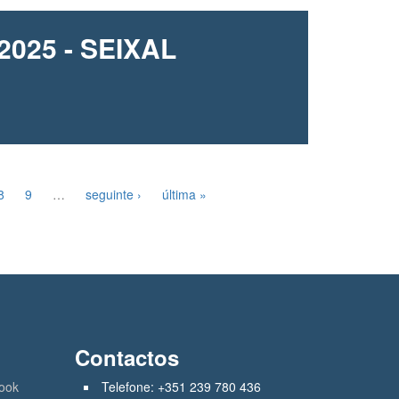
025 - SEIXAL
8
9
…
seguinte ›
última »
Contactos
ook
Telefone: +351 239 780 436